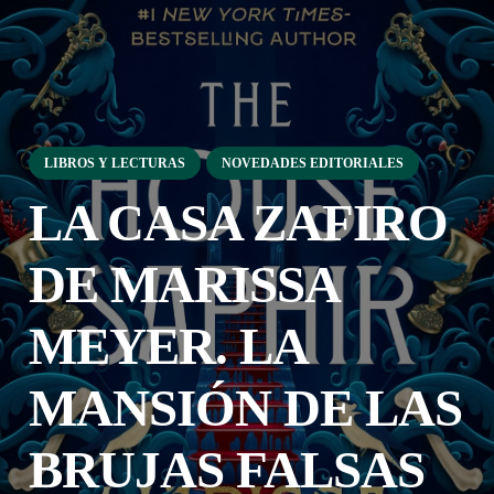
LIBROS Y LECTURAS
NOVEDADES EDITORIALES
LA CASA ZAFIRO
DE MARISSA
MEYER. LA
MANSIÓN DE LAS
BRUJAS FALSAS