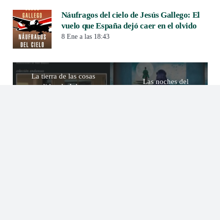
Náufragos del cielo de Jesús Gallego: El
vuelo que España dejó caer en el olvido
8 Ene a las 18:43
La tierra de las cosas
Las noches del
perdidas de John
miedo azul de Éric
Connolly. El
Fouassier. Cuando el
territorio donde la
cólera mata menos
maternidad enfrenta
que los hombres
la muerte.
Miguel de Cervantes