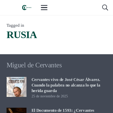
LIBROS Y LECTURAS
,
RESEÑAS Y CRÍTICA
Tagged in
hace 2 meses
RUSIA
Koljós, de Emmanuel Carrère. Lo que
no se perdona hasta que se escribe
Miguel de Cervantes
Cervantes vivo de José César Álvarez.
Cuando la palabra no alcanza lo que la
herida guarda
25 de noviembre de 2025
El Documento de 1593: ¿Cervantes