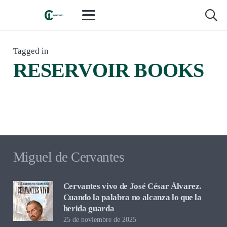
LIBROS Y LECTURAS
,
RESEÑAS Y CRÍTICA
hace 2 semanas
Tagged in
El valle del silicio, de Carla Nyman. Un
RESERVOIR BOOKS
LIBROS Y LECTURAS
,
RESEÑAS Y CRÍTICA
piso, un perro y una pantalla que
hace 2 meses
promete otra vida
Han cantado bingo, de Lana Corujo. Lo
que una guarda sin saber que guarda
Miguel de Cervantes
Cervantes vivo de José César Álvarez.
Cuando la palabra no alcanza lo que la
herida guarda
25 de noviembre de 2025