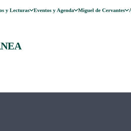
os y Lecturas
Eventos y Agenda
Miguel de Cervantes
ÁNEA