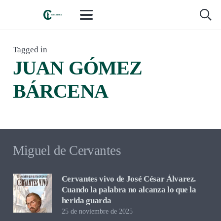
Tagged in
JUAN GÓMEZ
LIBROS Y LECTURAS
,
RESEÑAS Y CRÍTICA
hace 3 meses
BÁRCENA
Abril o nunca, de Juan Gómez Bárcena.
Una pregunta sobre el tiempo
Miguel de Cervantes
Cervantes vivo de José César Álvarez.
Cuando la palabra no alcanza lo que la
herida guarda
25 de noviembre de 2025