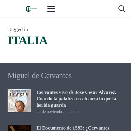
LIBROS Y LECTURAS
,
RESEÑAS Y CRÍTICA
Tagged in
hace 2 meses
ITALIA
Missitalia, de Claudia Durastanti. Tres
mujeres contra el peso de la Historia
Miguel de Cervantes
Cervantes vivo de José César Álvarez.
Cuando la palabra no alcanza lo que la
herida guarda
25 de noviembre de 2025
El Documento de 1593: ¿Cervantes