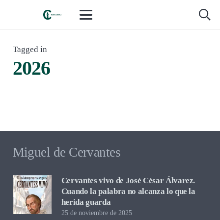
LIBROS Y LECTURAS
,
RESEÑAS Y CRÍTICA
Tagged in
hace 4 meses
LIBROS Y LECTURAS
,
RESEÑAS Y CRÍTICA
2026
hace 4 meses
La hija de Sergio del Molino. La hija
Donde termina el verano, de Elma
que nadie quiso ver
Correa: Lo que no se nombra también
pesa
Miguel de Cervantes
Cervantes vivo de José César Álvarez.
Cuando la palabra no alcanza lo que la
herida guarda
25 de noviembre de 2025