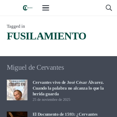
LIBROS Y LECTURAS
,
RESEÑAS Y CRÍTICA
hace 4 meses
Tagged in
Con nadie. Vida y destino del general
FUSILAMIENTO
Campins, de Lorenzo Silva: El hombre
que eligió con los ojos abiertos
Miguel de Cervantes
Cervantes vivo de José César Álvarez.
Cuando la palabra no alcanza lo que la
herida guarda
25 de noviembre de 2025
El Documento de 1593: ¿Cervantes