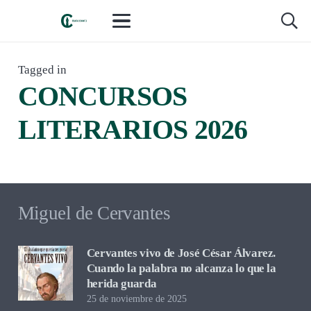
Tagged in
CONCURSOS
CONVOCATORIAS Y CONCURSOS
,
EVENTOS Y
AGENDA
hace 4 meses
LITERARIOS 2026
Guía completa de concursos literarios
Abril -Mayo 2026
Miguel de Cervantes
Cervantes vivo de José César Álvarez.
Cuando la palabra no alcanza lo que la
herida guarda
25 de noviembre de 2025