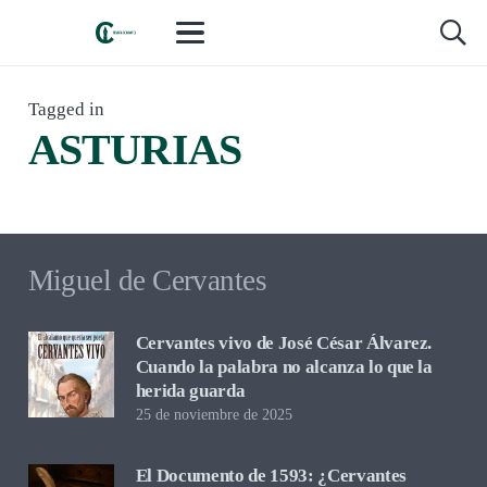
LIBROS Y LECTURAS
,
RESEÑAS Y CRÍTICA
hace 2 meses
Tagged in
Los amores paralelos, de Mayte Uceda.
ASTURIAS
Dos hermanas y una España que se
parte en dos
Miguel de Cervantes
Cervantes vivo de José César Álvarez.
Cuando la palabra no alcanza lo que la
herida guarda
25 de noviembre de 2025
El Documento de 1593: ¿Cervantes