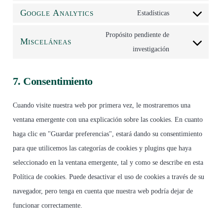
service
Google Analytics
to
Estadísticas
wordfence
Consent
service
to
Propósito pendiente de
Misceláneas
complianz
service
Consent
investigación
google-
to
analytics
service
7. Consentimiento
misceláneas
Cuando visite nuestra web por primera vez, le mostraremos una
ventana emergente con una explicación sobre las cookies. En cuanto
haga clic en "Guardar preferencias", estará dando su consentimiento
para que utilicemos las categorías de cookies y plugins que haya
seleccionado en la ventana emergente, tal y como se describe en esta
Política de cookies. Puede desactivar el uso de cookies a través de su
navegador, pero tenga en cuenta que nuestra web podría dejar de
funcionar correctamente.