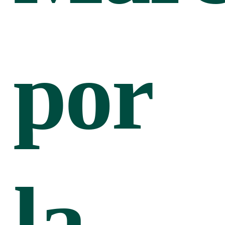
por
la